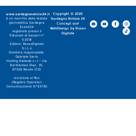
www.sardegnanotizie24.it
Copyright © 2026
è un marchio della testata
Sardegna Notizie 24
giornalistica
Sardegna
Concept and
Eventi24
WebDesign by
Rosso
registrata presso il
Digitale
Tribunale di Sassari n°
1/2018
Editore:
RossoDigitale
S.r.L.s
Direttore responsabile:
Gabriele Serra
Hosting Keliweb s.r.l – Via
Bartolomeo Diaz, 35,
87036 Rende (CS)
Iscrizione al Roc
(Registro Operatori
Comunicazione) N°43780