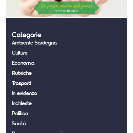
Categorie
Ambiente Sardegna
Culture
Economia
Rubriche
Trasporti
In evidenza
Inchieste
Politica
Sanità