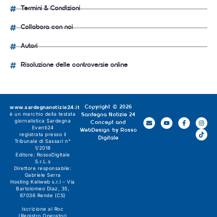
Termini & Condizioni
Collabora con noi
Autori
Risoluzione delle controversie online
www.sardegnanotizie24.it
Copyright © 2026
è un marchio della testata
Sardegna Notizie 24
giornalistica
Sardegna
Concept and
Eventi24
WebDesign by
Rosso
registrata presso il
Digitale
Tribunale di Sassari n°
1/2018
Editore:
RossoDigitale
S.r.L.s
Direttore responsabile:
Gabriele Serra
Hosting Keliweb s.r.l – Via
Bartolomeo Diaz, 35,
87036 Rende (CS)
Iscrizione al Roc
(Registro Operatori