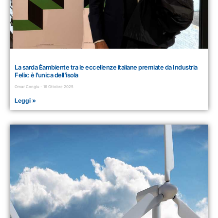
La sarda Èambiente tra le eccellenze italiane premiate da Industria
Felix: è l’unica dell’isola
Omar Congiu
16 Ottobre 2025
Leggi »