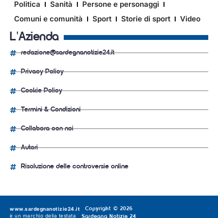
Politica
Sanità
Persone e personaggi
Comuni e comunità
Sport
Storie di sport
Video
L'Azienda
redazione@sardegnanotizie24.it
Privacy Policy
Cookie Policy
Termini & Condizioni
Collabora con noi
Autori
Risoluzione delle controversie online
www.sardegnanotizie24.it
Copyright © 2026
è un marchio della testata
Sardegna Notizie 24