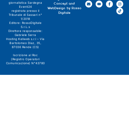
giornalistica
Sardegna
Concept and
Eventi24
WebDesign by
Rosso
registrata presso il
Digitale
Tribunale di Sassari n°
1/2018
Editore:
RossoDigitale
S.r.L.s
Direttore responsabile:
Gabriele Serra
Hosting Keliweb s.r.l – Via
Bartolomeo Diaz, 35,
87036 Rende (CS)
Iscrizione al Roc
(Registro Operatori
Comunicazione) N°43780