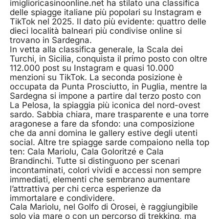
imiglioricasinoonline.net ha stilato una classifica
delle spiagge italiane più popolari su Instagram e
TikTok nel 2025. Il dato più evidente: quattro delle
dieci località balneari più condivise online si
trovano in Sardegna.
In vetta alla classifica generale, la Scala dei
Turchi, in Sicilia, conquista il primo posto con oltre
112.000 post su Instagram e quasi 10.000
menzioni su TikTok. La seconda posizione è
occupata da Punta Prosciutto, in Puglia, mentre la
Sardegna si impone a partire dal terzo posto con
La Pelosa, la spiaggia più iconica del nord-ovest
sardo. Sabbia chiara, mare trasparente e una torre
aragonese a fare da sfondo: una composizione
che da anni domina le gallery estive degli utenti
social. Altre tre spiagge sarde compaiono nella top
ten: Cala Mariolu, Cala Goloritzé e Cala
Brandinchi. Tutte si distinguono per scenari
incontaminati, colori vividi e accessi non sempre
immediati, elementi che sembrano aumentare
l’attrattiva per chi cerca esperienze da
immortalare e condividere.
Cala Mariolu, nel Golfo di Orosei, è raggiungibile
solo via mare o con un percorso di trekking, ma