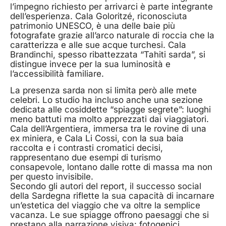
l’impegno richiesto per arrivarci è parte integrante
dell’esperienza. Cala Goloritzé, riconosciuta
patrimonio UNESCO, è una delle baie più
fotografate grazie all’arco naturale di roccia che la
caratterizza e alle sue acque turchesi. Cala
Brandinchi, spesso ribattezzata “Tahiti sarda”, si
distingue invece per la sua luminosità e
l’accessibilità familiare.
La presenza sarda non si limita però alle mete
celebri. Lo studio ha incluso anche una sezione
dedicata alle cosiddette “spiagge segrete”: luoghi
meno battuti ma molto apprezzati dai viaggiatori.
Cala dell’Argentiera, immersa tra le rovine di una
ex miniera, e Cala Li Cossi, con la sua baia
raccolta e i contrasti cromatici decisi,
rappresentano due esempi di turismo
consapevole, lontano dalle rotte di massa ma non
per questo invisibile.
Secondo gli autori del report, il successo social
della Sardegna riflette la sua capacità di incarnare
un’estetica del viaggio che va oltre la semplice
vacanza. Le sue spiagge offrono paesaggi che si
prestano alla narrazione visiva: fotogenici,