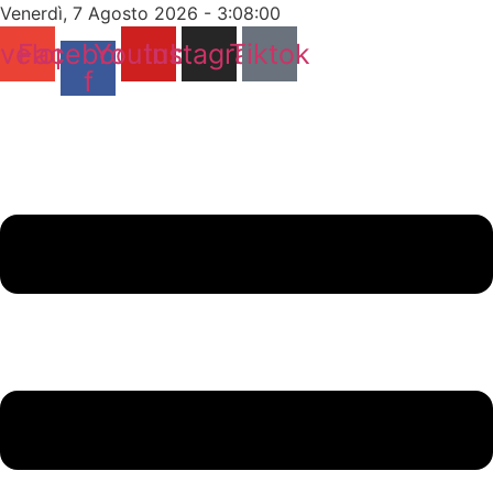
Vai
Venerdì, 7 Agosto 2026 - 3:08:01
al
velope
Facebook-
Youtube
Instagram
Tiktok
contenuto
f