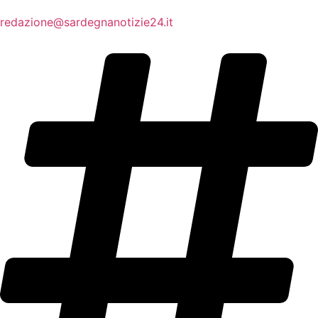
redazione@sardegnanotizie24.it