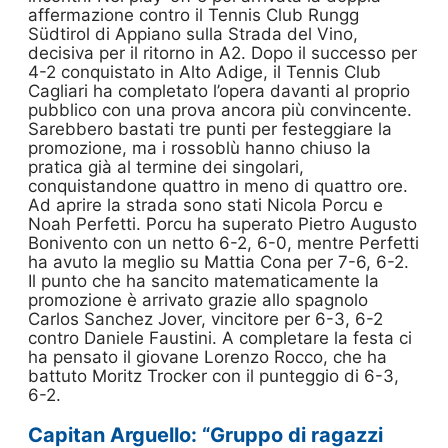
affermazione contro il Tennis Club Rungg
Südtirol di Appiano sulla Strada del Vino,
decisiva per il ritorno in A2. Dopo il successo per
4-2 conquistato in Alto Adige, il Tennis Club
Cagliari ha completato l’opera davanti al proprio
pubblico con una prova ancora più convincente.
Sarebbero bastati tre punti per festeggiare la
promozione, ma i rossoblù hanno chiuso la
pratica già al termine dei singolari,
conquistandone quattro in meno di quattro ore.
Ad aprire la strada sono stati Nicola Porcu e
Noah Perfetti. Porcu ha superato Pietro Augusto
Bonivento con un netto 6-2, 6-0, mentre Perfetti
ha avuto la meglio su Mattia Cona per 7-6, 6-2.
Il punto che ha sancito matematicamente la
promozione è arrivato grazie allo spagnolo
Carlos Sanchez Jover, vincitore per 6-3, 6-2
contro Daniele Faustini. A completare la festa ci
ha pensato il giovane Lorenzo Rocco, che ha
battuto Moritz Trocker con il punteggio di 6-3,
6-2.
Capitan Arguello: “Gruppo di ragazzi