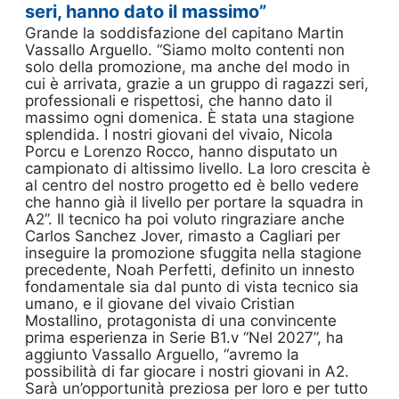
seri, hanno dato il massimo”
Grande la soddisfazione del capitano Martin
Vassallo Arguello. “Siamo molto contenti non
solo della promozione, ma anche del modo in
cui è arrivata, grazie a un gruppo di ragazzi seri,
professionali e rispettosi, che hanno dato il
massimo ogni domenica. È stata una stagione
splendida. I nostri giovani del vivaio, Nicola
Porcu e Lorenzo Rocco, hanno disputato un
campionato di altissimo livello. La loro crescita è
al centro del nostro progetto ed è bello vedere
che hanno già il livello per portare la squadra in
A2”. Il tecnico ha poi voluto ringraziare anche
Carlos Sanchez Jover, rimasto a Cagliari per
inseguire la promozione sfuggita nella stagione
precedente, Noah Perfetti, definito un innesto
fondamentale sia dal punto di vista tecnico sia
umano, e il giovane del vivaio Cristian
Mostallino, protagonista di una convincente
prima esperienza in Serie B1.v “Nel 2027”, ha
aggiunto Vassallo Arguello, “avremo la
possibilità di far giocare i nostri giovani in A2.
Sarà un’opportunità preziosa per loro e per tutto