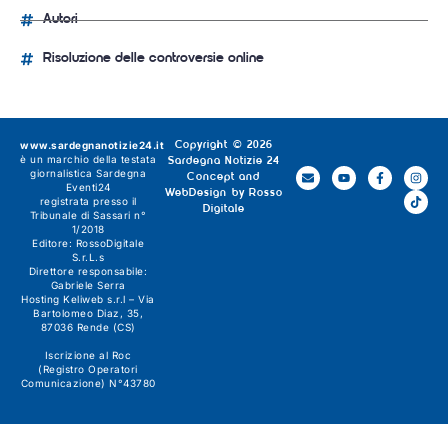
Autori
Risoluzione delle controversie online
www.sardegnanotizie24.it
Copyright © 2026
è un marchio della testata
Sardegna Notizie 24
giornalistica
Sardegna
Concept and
Eventi24
WebDesign by
Rosso
registrata presso il
Digitale
Tribunale di Sassari n°
1/2018
Editore:
RossoDigitale
S.r.L.s
Direttore responsabile:
Gabriele Serra
Hosting Keliweb s.r.l – Via
Bartolomeo Diaz, 35,
87036 Rende (CS)
Iscrizione al Roc
(Registro Operatori
Comunicazione) N°43780