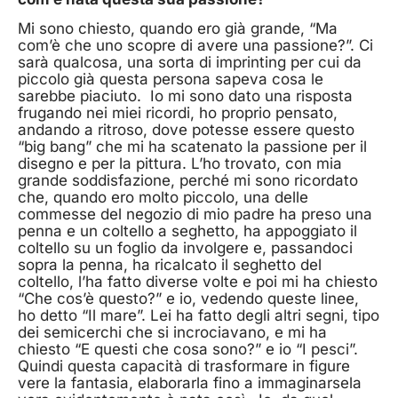
Mi sono chiesto, quando ero già grande, “Ma
com’è che uno scopre di avere una passione?”. Ci
sarà qualcosa, una sorta di imprinting per cui da
piccolo già questa persona sapeva cosa le
sarebbe piaciuto. Io mi sono dato una risposta
frugando nei miei ricordi, ho proprio pensato,
andando a ritroso, dove potesse essere questo
“big bang” che mi ha scatenato la passione per il
disegno e per la pittura. L’ho trovato, con mia
grande soddisfazione, perché mi sono ricordato
che, quando ero molto piccolo, una delle
commesse del negozio di mio padre ha preso una
penna e un coltello a seghetto, ha appoggiato il
coltello su un foglio da involgere e, passandoci
sopra la penna, ha ricalcato il seghetto del
coltello, l’ha fatto diverse volte e poi mi ha chiesto
“Che cos’è questo?” e io, vedendo queste linee,
ho detto “Il mare”. Lei ha fatto degli altri segni, tipo
dei semicerchi che si incrociavano, e mi ha
chiesto “E questi che cosa sono?” e io “I pesci”.
Quindi questa capacità di trasformare in figure
vere la fantasia, elaborarla fino a immaginarsela