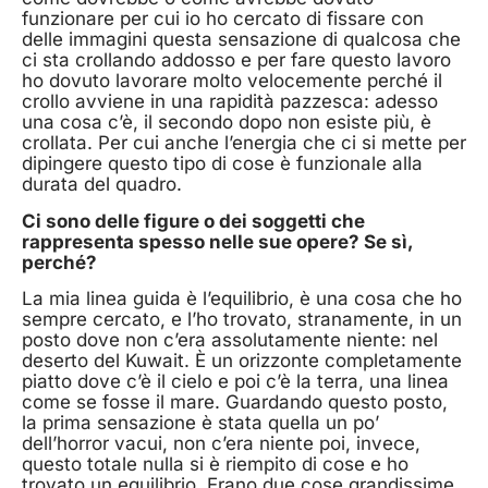
funzionare per cui io ho cercato di fissare con
delle immagini questa sensazione di qualcosa che
ci sta crollando addosso e per fare questo lavoro
ho dovuto lavorare molto velocemente perché il
crollo avviene in una rapidità pazzesca: adesso
una cosa c’è, il secondo dopo non esiste più, è
crollata. Per cui anche l’energia che ci si mette per
dipingere questo tipo di cose è funzionale alla
durata del quadro.
Ci sono delle figure o dei soggetti che
rappresenta spesso nelle sue opere? Se sì,
perché?
La mia linea guida è l’equilibrio, è una cosa che ho
sempre cercato, e l’ho trovato, stranamente, in un
posto dove non c’era assolutamente niente: nel
deserto del Kuwait. È un orizzonte completamente
piatto dove c’è il cielo e poi c’è la terra, una linea
come se fosse il mare. Guardando questo posto,
la prima sensazione è stata quella un po’
dell’horror vacui, non c’era niente poi, invece,
questo totale nulla si è riempito di cose e ho
trovato un equilibrio. Erano due cose grandissime,