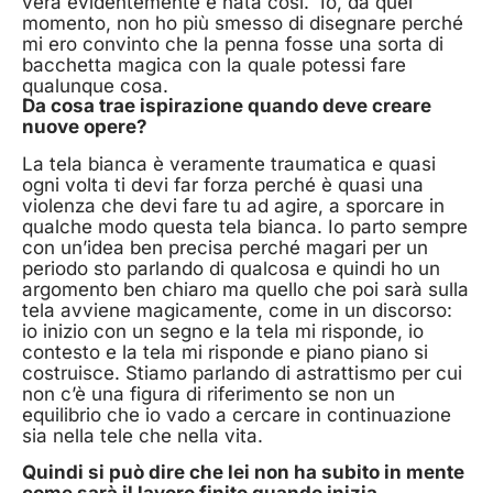
vera evidentemente è nata così. Io, da quel
momento, non ho più smesso di disegnare perché
mi ero convinto che la penna fosse una sorta di
bacchetta magica con la quale potessi fare
qualunque cosa.
Da cosa trae ispirazione quando deve creare
nuove opere?
La tela bianca è veramente traumatica e quasi
ogni volta ti devi far forza perché è quasi una
violenza che devi fare tu ad agire, a sporcare in
qualche modo questa tela bianca. Io parto sempre
con un’idea ben precisa perché magari per un
periodo sto parlando di qualcosa e quindi ho un
argomento ben chiaro ma quello che poi sarà sulla
tela avviene magicamente, come in un discorso:
io inizio con un segno e la tela mi risponde, io
contesto e la tela mi risponde e piano piano si
costruisce. Stiamo parlando di astrattismo per cui
non c’è una figura di riferimento se non un
equilibrio che io vado a cercare in continuazione
sia nella tele che nella vita.
Quindi si può dire che lei non ha subito in mente