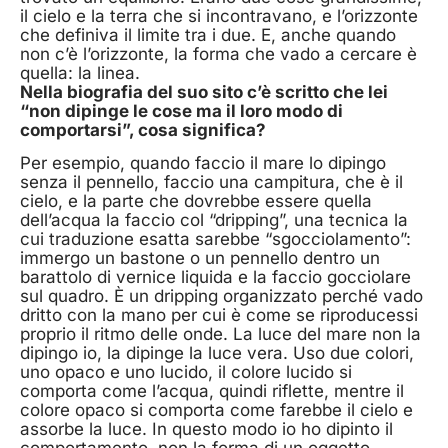
il cielo e la terra che si incontravano, e l’orizzonte
che definiva il limite tra i due. E, anche quando
non c’è l’orizzonte, la forma che vado a cercare è
quella: la linea.
Nella biografia del suo sito c’è scritto che lei
“non dipinge le cose ma il loro modo di
comportarsi”, cosa significa?
Per esempio, quando faccio il mare lo dipingo
senza il pennello, faccio una campitura, che è il
cielo, e la parte che dovrebbe essere quella
dell’acqua la faccio col “dripping”, una tecnica la
cui traduzione esatta sarebbe “sgocciolamento”:
immergo un bastone o un pennello dentro un
barattolo di vernice liquida e la faccio gocciolare
sul quadro. È un dripping organizzato perché vado
dritto con la mano per cui è come se riproducessi
proprio il ritmo delle onde. La luce del mare non la
dipingo io, la dipinge la luce vera. Uso due colori,
uno opaco e uno lucido, il colore lucido si
comporta come l’acqua, quindi riflette, mentre il
colore opaco si comporta come farebbe il cielo e
assorbe la luce. In questo modo io ho dipinto il
comportamento, non la forma di un oggetto.