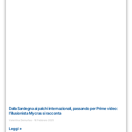
Dalla Sardegna ai palchi internazionali, passando per Prime video:
l’illusionista Mycras si racconta
Valentina Demurtas
16 Febbraio 2025
Leggi »