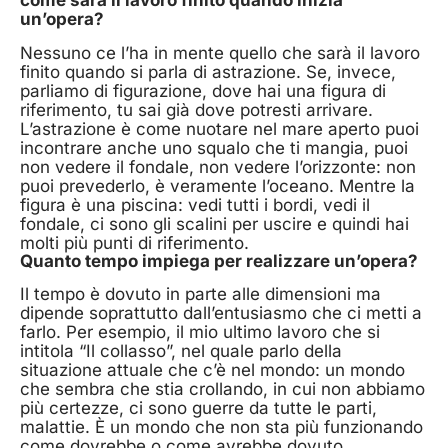
come sarà il lavoro finito quando inizia
un’opera?
Nessuno ce l’ha in mente quello che sarà il lavoro
finito quando si parla di astrazione. Se, invece,
parliamo di figurazione, dove hai una figura di
riferimento, tu sai già dove potresti arrivare.
L’astrazione è come nuotare nel mare aperto puoi
incontrare anche uno squalo che ti mangia, puoi
non vedere il fondale, non vedere l’orizzonte: non
puoi prevederlo, è veramente l’oceano. Mentre la
figura è una piscina: vedi tutti i bordi, vedi il
fondale, ci sono gli scalini per uscire e quindi hai
molti più punti di riferimento.
Quanto tempo impiega per realizzare un’opera?
Il tempo è dovuto in parte alle dimensioni ma
dipende soprattutto dall’entusiasmo che ci metti a
farlo. Per esempio, il mio ultimo lavoro che si
intitola “Il collasso”, nel quale parlo della
situazione attuale che c’è nel mondo: un mondo
che sembra che stia crollando, in cui non abbiamo
più certezze, ci sono guerre da tutte le parti,
malattie. È un mondo che non sta più funzionando
come dovrebbe o come avrebbe dovuto