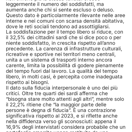
leggermente il numero dei soddisfatti, ma
aumenta anche chi si sente escluso o deluso.
Questo dato è particolarmente rilevante nelle aree
interne e nei comuni con scarsa densità abitativa,
dove le reti sociali tendono ad assottigliarsi.
La soddisfazione per il tempo libero si riduce, con
il 32,5% dei cittadini sardi che si dice poco o per
niente soddisfatto, in crescita rispetto all’anno
precedente. La carenza di infrastrutture culturali,
ricreative e sportive nei territori meno centrali,
unita a un sistema di trasporti interno ancora
carente, limita la possibilità di godere pienamente
del tempo fuori dal lavoro. La qualità del tempo
libero, in molti casi, è percepita come inadeguata
rispetto ai bisogni.
Il dato sulla fiducia interpersonale è uno dei più
critici. Oltre tre quarti dei sardi afferma che
“bisogna stare molto attenti agli altri”, mentre solo
il 22,2% ritiene che “la maggior parte delle
persone è degna di fiducia”. È una contrazione
significativa rispetto al 2023, e si riflette anche
nella diffidenza verso gli sconosciuti: appena il
16,9% degli intervistati considera probabile che un