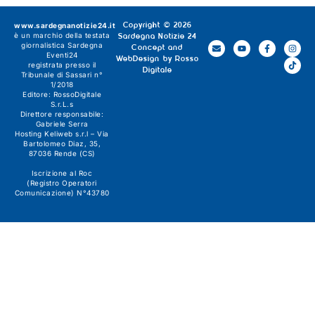
www.sardegnanotizie24.it
Copyright © 2026
è un marchio della testata
Sardegna Notizie 24
giornalistica
Sardegna
Concept and
Eventi24
WebDesign by
Rosso
registrata presso il
Digitale
Tribunale di Sassari n°
1/2018
Editore:
RossoDigitale
S.r.L.s
Direttore responsabile:
Gabriele Serra
Hosting Keliweb s.r.l – Via
Bartolomeo Diaz, 35,
87036 Rende (CS)
Iscrizione al Roc
(Registro Operatori
Comunicazione) N°43780