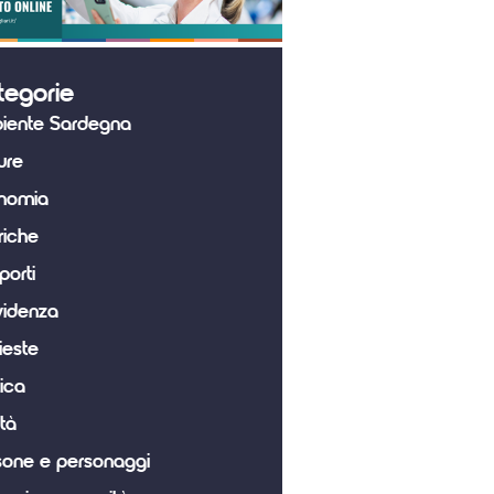
tegorie
iente Sardegna
ure
nomia
riche
porti
videnza
ieste
tica
tà
sone e personaggi