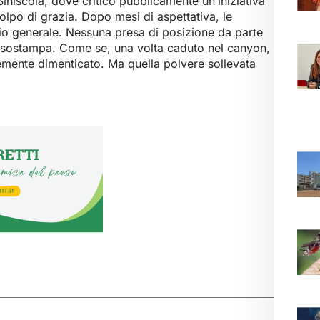
i Siniscola, dove criticò pubblicamente un’iniziativa
olpo di grazia. Dopo mesi di aspettativa, le
zio generale. Nessuna presa di posizione da parte
l’Assostampa. Come se, una volta caduto nel canyon,
emente dimenticato. Ma quella polvere sollevata