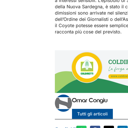
a interessi sensibili. L’episodio d
della Nuova Sardegna, è stato il c
dimissioni sono arrivate nel silen
dell’Ordine dei Giornalisti o del
il Coyote potesse essere semplic
racconta più cose del previsto.
Omar Congiu
Tutti gli articoli