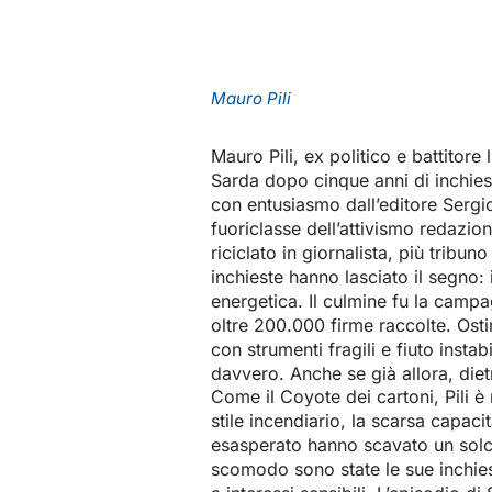
Mauro Pili
Mauro Pili, ex politico e battitore
Sarda dopo cinque anni di inchiest
con entusiasmo dall’editore Serg
fuoriclasse dell’attivismo redazion
riciclato in giornalista, più trib
inchieste hanno lasciato il segno:
energetica. Il culmine fu la camp
oltre 200.000 firme raccolte. Ostin
con strumenti fragili e fiuto inst
davvero. Anche se già allora, dietr
Come il Coyote dei cartoni, Pili è 
stile incendiario, la scarsa capaci
esasperato hanno scavato un solco
scomodo sono state le sue inchiest