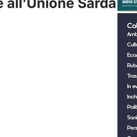
 all’Unione Sarda
Ca
Amb
Cult
Eco
Rub
Tras
In e
Inch
Poli
Sani
Per