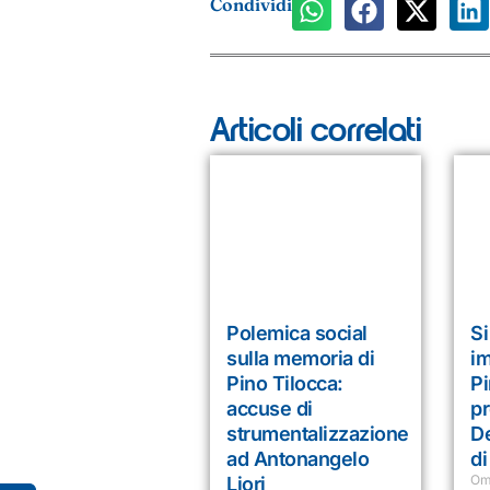
Condividi
Articoli correlati
Polemica social
Si
sulla memoria di
i
Pino Tilocca:
Pi
accuse di
pr
strumentalizzazione
De
ad Antonangelo
di
Om
Liori