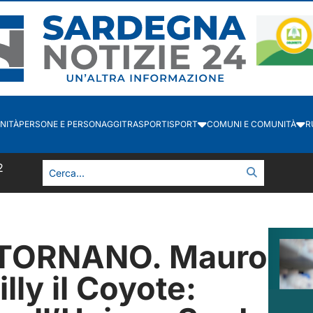
NITÀ
PERSONE E PERSONAGGI
TRASPORTI
SPORT
COMUNI E COMUNITÀ
R
2
ITORNANO. Mauro
lly il Coyote: