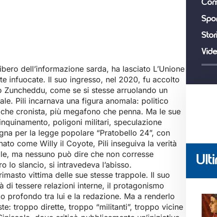
Com
Spor
Stor
Vid
 libero dell’informazione sarda, ha lasciato L’Unione
e infuocate. Il suo ingresso, nel 2020, fu accolto
io Zuncheddu, come se si stesse arruolando un
ale. Pili incarnava una figura anomala: politico
uno che cronista, più megafono che penna. Ma le sue
 inquinamento, poligoni militari, speculazione
agna per la legge popolare “Pratobello 24”, con
ato come Willy il Coyote, Pili inseguiva la verità
abile, ma nessuno può dire che non corresse
Ulti
o lo slancio, si intravedeva l’abisso.
rimasto vittima delle sue stesse trappole. Il suo
tà di tessere relazioni interne, il protagonismo
 profondo tra lui e la redazione. Ma a renderlo
e: troppo dirette, troppo “militanti”, troppo vicine