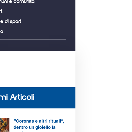
uni e comunità
t
ie di sport
eo
mi Articoli
“Coronas e altri rituali”,
dentro un gioiello la