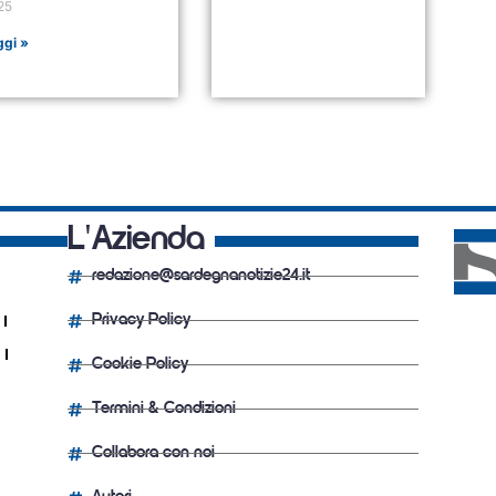
25
ggi »
L'Azienda
redazione@sardegnanotizie24.it
Privacy Policy
Cookie Policy
Termini & Condizioni
Collabora con noi