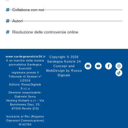
Collabora con noi
Autori
Risoluzione delle controversie online
www.sardegnanotizie24.it
Copyright © 2026
è un marchio della testata
Sardegna Notizie 24
giornalistica
Sardegna
Concept and
Eventi24
WebDesign by
Rosso
registrata presso il
Digitale
Tribunale di Sassari n°
1/2018
Editore:
RossoDigitale
S.r.L.s
Direttore responsabile:
Gabriele Serra
Hosting Keliweb s.r.l – Via
Bartolomeo Diaz, 35,
87036 Rende (CS)
Iscrizione al Roc (Registro
Operatori Comunicazione)
N°43780