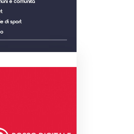
uni e comunità
t
ie di sport
eo