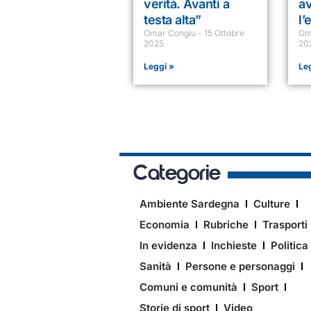
verità. Avanti a
a
testa alta”
l’
Omar Congiu
15 Ottobre
Om
2025
20
Leggi »
Le
Categorie
Ambiente Sardegna
Culture
Economia
Rubriche
Trasporti
In evidenza
Inchieste
Politica
Sanità
Persone e personaggi
Comuni e comunità
Sport
Storie di sport
Video