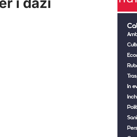
er i dazi
Ca
Amb
Cult
Eco
Rub
Tras
In e
Inch
Poli
Sani
Per