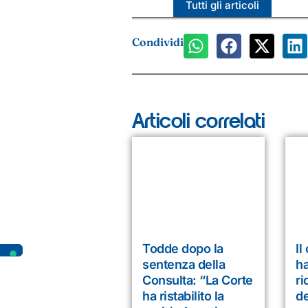
Tutti gli articoli
Condividi
Articoli correlati
Todde dopo la
Il
sentenza della
ha
Consulta: “La Corte
ri
ha ristabilito la
d