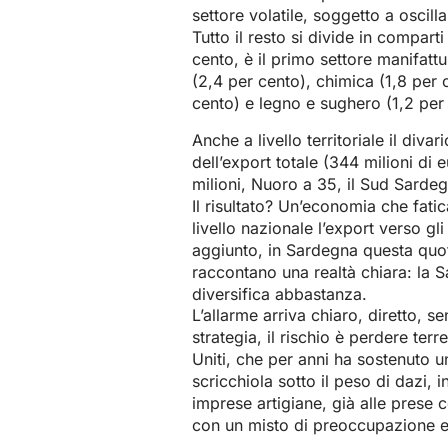
settore volatile, soggetto a oscill
Tutto il resto si divide in comparti
cento, è il primo settore manifatt
(2,4 per cento), chimica (1,8 per 
cento) e legno e sughero (1,2 per
Anche a livello territoriale il diva
dell’export totale (344 milioni di
milioni, Nuoro a 35, il Sud Sardeg
Il risultato? Un’economia che fatic
livello nazionale l’export verso gl
aggiunto, in Sardegna questa quot
raccontano una realtà chiara: la 
diversifica abbastanza.
L’allarme arriva chiaro, diretto, s
strategia, il rischio è perdere ter
Uniti, che per anni ha sostenuto 
scricchiola sotto il peso di dazi, 
imprese artigiane, già alle prese 
con un misto di preoccupazione e