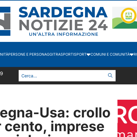
NITÀ
PERSONE E PERSONAGGI
TRASPORTI
SPORT
COMUNI E COMUNITÀ
R
0
egna-Usa: crollo
r cento, imprese