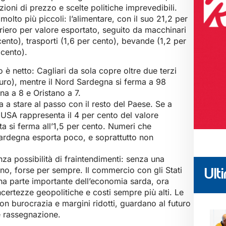
azioni di prezzo e scelte politiche imprevedibili.
 molto più piccoli: l’alimentare, con il suo 21,2 per
uriero per valore esportato, seguito da macchinari
cento), trasporti (1,6 per cento), bevande (1,2 per
 cento).
rio è netto: Cagliari da sola copre oltre due terzi
 euro), mentre il Nord Sardegna si ferma a 98
na a 8 e Oristano a 7.
a a stare al passo con il resto del Paese. Se a
i USA rappresenta il 4 per cento del valore
a si ferma all’1,5 per cento. Numeri che
Sardegna esporta poco, e soprattutto non
enza possibilità di fraintendimenti: senza una
reno, forse per sempre. Il commercio con gli Stati
Ulti
una parte importante dell’economia sarda, ora
incertezze geopolitiche e costi sempre più alti. Le
con burocrazia e margini ridotti, guardano al futuro
 rassegnazione.