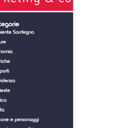
tegorie
iente Sardegna
ure
nomia
riche
porti
videnza
ieste
tica
tà
sone e personaggi