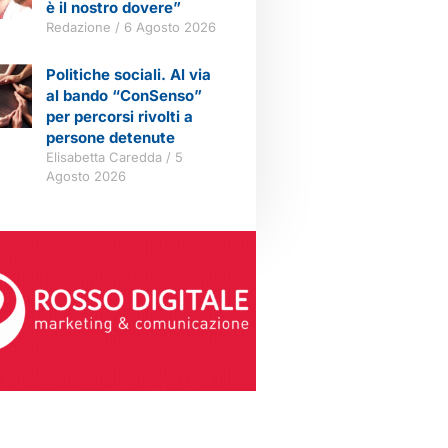
è il nostro dovere”
Redazione
6 Agosto 2026
Politiche sociali. Al via
al bando “ConSenso”
per percorsi rivolti a
persone detenute
Elisabetta Caredda
5
Agosto 2026