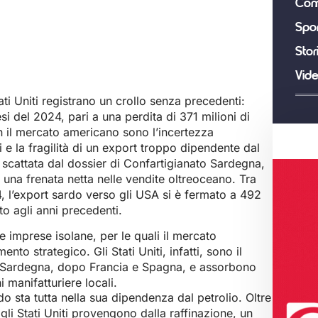
Com
Spor
Stor
Vid
ati Uniti registrano un crollo senza precedenti:
i del 2024, pari a una perdita di 371 milioni di
 il mercato americano sono l’incertezza
zi e la fragilità di un export troppo dipendente dal
a scattata dal dossier di Confartigianato Sardegna,
a una frenata netta nelle vendite oltreoceano. Tra
 l’export sardo verso gli USA si è fermato a 492
tto agli anni precedenti.
 imprese isolane, per le quali il mercato
nto strategico. Gli Stati Uniti, infatti, sono il
 Sardegna, dopo Francia e Spagna, e assorbono
i manifatturiere locali.
do sta tutta nella sua dipendenza dal petrolio. Oltre
gli Stati Uniti provengono dalla raffinazione, un