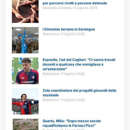
per percorsi rivolti a persone detenute
Elisabetta Caredda
5 Agosto 2026
I Dimonios tornano in Sardegna
Redazione
5 Agosto 2026
Esposito, l’ad del Cagliari: “Ci siamo trovati
davanti a qualcosa che somigliava a
un’estorsione”
Redazione
5 Agosto 2026
Zola coordinatore dei progetti giovanili della
nazionale
Redazione
5 Agosto 2026
Quartu, Milia: “Dopo mezzo secolo
riqualifichiamo le Fornaci Picci”