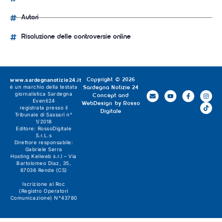
Autori
Risoluzione delle controversie online
www.sardegnanotizie24.it
Copyright © 2026
è un marchio della testata
Sardegna Notizie 24
giornalistica
Sardegna
Concept and
Eventi24
WebDesign by
Rosso
registrata presso il
Digitale
Tribunale di Sassari n°
1/2018
Editore:
RossoDigitale
S.r.L.s
Direttore responsabile:
Gabriele Serra
Hosting Keliweb s.r.l – Via
Bartolomeo Diaz, 35,
87036 Rende (CS)
Iscrizione al Roc
(Registro Operatori
Comunicazione) N°43780