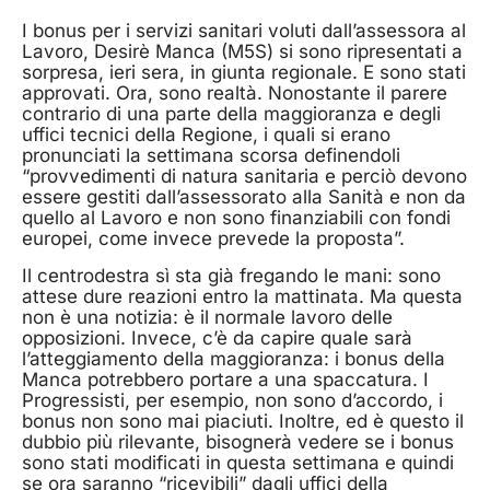
I bonus per i servizi sanitari voluti dall’assessora al
Lavoro, Desirè Manca (M5S) si sono ripresentati a
sorpresa, ieri sera, in giunta regionale. E sono stati
approvati. Ora, sono realtà. Nonostante il parere
contrario di una parte della maggioranza e degli
uffici tecnici della Regione, i quali si erano
pronunciati la settimana scorsa definendoli
“provvedimenti di natura sanitaria e perciò devono
essere gestiti dall’assessorato alla Sanità e non da
quello al Lavoro e non sono finanziabili con fondi
europei, come invece prevede la proposta”.
Il centrodestra sì sta già fregando le mani: sono
attese dure reazioni entro la mattinata. Ma questa
non è una notizia: è il normale lavoro delle
opposizioni. Invece, c’è da capire quale sarà
l’atteggiamento della maggioranza: i bonus della
Manca potrebbero portare a una spaccatura. I
Progressisti, per esempio, non sono d’accordo, i
bonus non sono mai piaciuti. Inoltre, ed è questo il
dubbio più rilevante, bisognerà vedere se i bonus
sono stati modificati in questa settimana e quindi
se ora saranno “ricevibili” dagli uffici della