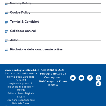
Privacy Policy
Cookie Policy
Termini & Condizioni
Collabora con noi
Autori
Risoluzione delle controversie online
www.sardegnanotizie24.it
Copyright © 2026
è un marchio della testata
Sardegna Notizie 24
giornalistica
Sardegna
Concept and
Eventi24
WebDesign by
Rosso
registrata presso il
Digitale
Tribunale di Sassari n°
1/2018
Editore:
RossoDigitale
S.r.L.s
Direttore responsabile:
Gabriele Serra