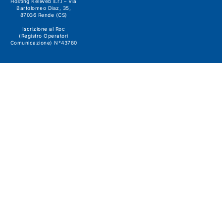
Hosting Keliweb s.r.l – Via
Bartolomeo Diaz, 35,
87036 Rende (CS)
Iscrizione al Roc
(Registro Operatori
Comunicazione) N°43780