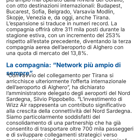
con otto destinazioni internazionali: Budapest,
Bucarest, Sofia, Belgrado, Varsavia Modlin,
Skopje, Venezia e, da oggi, anche Tirana.
L’espansione si traduce in numeri record. La
compagnia offrirà oltre 311 mila posti durante la
stagione estiva, con un incremento del 253%
rispetto all’estate precedente, diventando la terza
compagnia aerea dell’aeroporto di Alghero con
una quota di mercato del 13,8%.
La compagnia: “Network più ampio di
sempre”
“Con l’avvio del collegamento per Tirana si
arricchisce ulteriormente l’offerta internazionale
dell’aeroporto di Alghero”, ha dichiarato
l’amministratore delegato degli aeroporti del Nord
Sardegna, Silvio Pippobello. “L’investimento di
Wizz Air rappresenta un contributo significativo
alla crescita della connettività del Nord Sardegna.
Siamo particolarmente soddisfatti del
consolidamento di una partnership che ha già
consentito di trasportare oltre 700 mila passeggeri
e di sviluppare collegamenti strategici verso