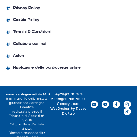
Privacy Policy
Cookie Policy
Termini & Condizioni
Collabora con noi
Autori
Risoluzione delle controversie online
www.sardegnanotizie24.it
Copyright © 2026
è un marchio della testata
Sardegna Notizie 24
giornalistica
Sardegna
Concept and
Eventi24
WebDesign by
Rosso
registrata presso il
Digitale
Tribunale di Sassari n°
1/2018
Editore:
RossoDigitale
S.r.L.s
Direttore responsabile:
Gabriele Serra