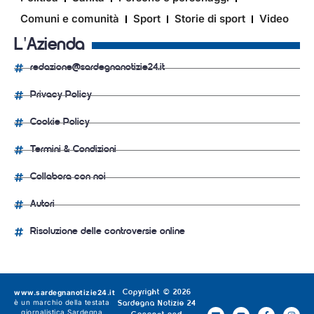
Comuni e comunità
Sport
Storie di sport
Video
L'Azienda
redazione@sardegnanotizie24.it
Privacy Policy
Cookie Policy
Termini & Condizioni
Collabora con noi
Autori
Risoluzione delle controversie online
www.sardegnanotizie24.it
Copyright © 2026
è un marchio della testata
Sardegna Notizie 24
giornalistica
Sardegna