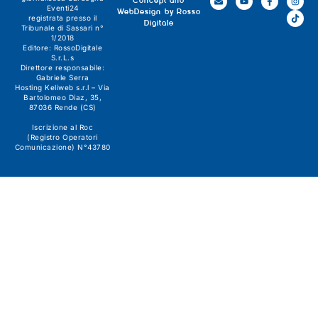
Concept and
Eventi24
WebDesign by
Rosso
registrata presso il
Digitale
Tribunale di Sassari n°
1/2018
Editore:
RossoDigitale
S.r.L.s
Direttore responsabile:
Gabriele Serra
Hosting Keliweb s.r.l – Via
Bartolomeo Diaz, 35,
87036 Rende (CS)
Iscrizione al Roc
(Registro Operatori
Comunicazione) N°43780