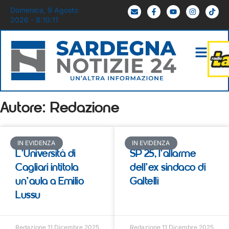
Domenica, 9 Agosto
2026 - 8:10:11
Autore:
Redazione
IN EVIDENZA
IN EVIDENZA
L’Università di
SP 25, l’allarme
Cagliari intitola
dell’ex sindaco di
un’aula a Emilio
Galtellì
Lussu
Redazione
11 Dicembre 2025
Redazione
11 Dicembre 2025