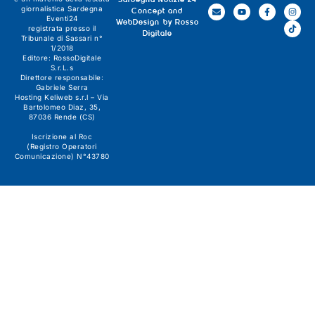
Sardegna Notizie 24
giornalistica
Sardegna
Concept and
Eventi24
WebDesign by
Rosso
registrata presso il
Digitale
Tribunale di Sassari n°
1/2018
Editore:
RossoDigitale
S.r.L.s
Direttore responsabile:
Gabriele Serra
Hosting Keliweb s.r.l – Via
Bartolomeo Diaz, 35,
87036 Rende (CS)
Iscrizione al Roc
(Registro Operatori
Comunicazione) N°43780