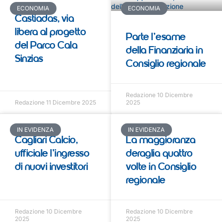
ECONOMIA
ECONOMIA
Castiadas, via
libera al progetto
Parte l’esame
del Parco Cala
della Finanziaria in
Sinzias
Consiglio regionale
Redazione
10 Dicembre
Redazione
11 Dicembre 2025
2025
IN EVIDENZA
IN EVIDENZA
Cagliari Calcio,
La maggioranza
ufficiale l’ingresso
deraglia quattro
di nuovi investitori
volte in Consiglio
regionale
Redazione
10 Dicembre
Redazione
10 Dicembre
2025
2025