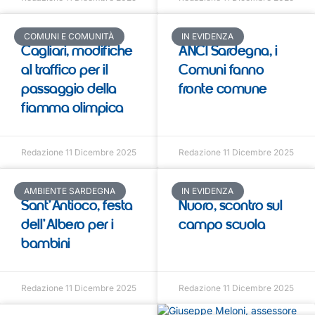
COMUNI E COMUNITÀ
IN EVIDENZA
Cagliari, modifiche
ANCI Sardegna, i
al traffico per il
Comuni fanno
passaggio della
fronte comune
fiamma olimpica
Redazione
11 Dicembre 2025
Redazione
11 Dicembre 2025
AMBIENTE SARDEGNA
IN EVIDENZA
Sant’Antioco, festa
Nuoro, scontro sul
dell’Albero per i
campo scuola
bambini
Redazione
11 Dicembre 2025
Redazione
11 Dicembre 2025