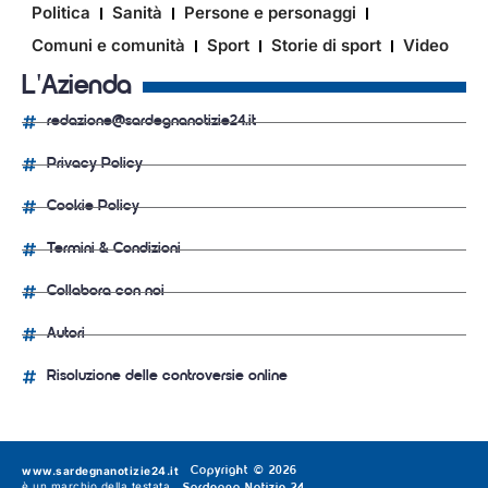
Politica
Sanità
Persone e personaggi
Comuni e comunità
Sport
Storie di sport
Video
L'Azienda
redazione@sardegnanotizie24.it
Privacy Policy
Cookie Policy
Termini & Condizioni
Collabora con noi
Autori
Risoluzione delle controversie online
www.sardegnanotizie24.it
Copyright © 2026
è un marchio della testata