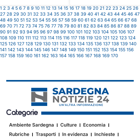
1
2
3
4
5
6
7
8
9
10
11
12
13
14
15
16
17
18
19
20
21
22
23
24
25
26
27
28
29
30
31
32
33
34
35
36
37
38
39
40
41
42
43
44
45
46
47
48
49
50
51
52
53
54
55
56
57
58
59
60
61
62
63
64
65
66
67
68
69
70
71
72
73
74
75
76
77
78
79
80
81
82
83
84
85
86
87
88
89
90
91
92
93
94
95
96
97
98
99
100
101
102
103
104
105
106
107
108
109
110
111
112
113
114
115
116
117
118
119
120
121
122
123
124
125
126
127
128
129
130
131
132
133
134
135
136
137
138
139
140
141
142
143
144
145
146
147
148
149
150
151
152
153
154
155
156
157
158
159
160
161
162
163
164
165
166
167
168
169
170
Categorie
Ambiente Sardegna
Culture
Economia
Rubriche
Trasporti
In evidenza
Inchieste