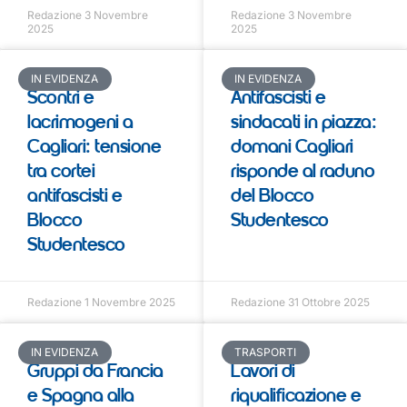
Redazione
3 Novembre
Redazione
3 Novembre
2025
2025
IN EVIDENZA
IN EVIDENZA
Scontri e
Antifascisti e
lacrimogeni a
sindacati in piazza:
Cagliari: tensione
domani Cagliari
tra cortei
risponde al raduno
antifascisti e
del Blocco
Blocco
Studentesco
Studentesco
Redazione
1 Novembre 2025
Redazione
31 Ottobre 2025
IN EVIDENZA
TRASPORTI
Gruppi da Francia
Lavori di
e Spagna alla
riqualificazione e