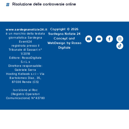
Risoluzione delle controversie online
www.sardegnanotizie24.it
Copyright © 2026
è un marchio della testata
Sardegna Notizie 24
giornalistica
Sardegna
Concept and
Eventi24
WebDesign by
Rosso
registrata presso il
Digitale
Tribunale di Sassari n°
1/2018
Editore:
RossoDigitale
S.r.L.s
Direttore responsabile:
Gabriele Serra
Hosting Keliweb s.r.l – Via
Bartolomeo Diaz, 35,
87036 Rende (CS)
Iscrizione al Roc
(Registro Operatori
Comunicazione) N°43780