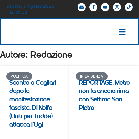
Sabato, 8 Agosto 2026
- 12:05:33
Autore:
Redazione
POLITICA
IN EVIDENZA
Scontro a Cagliari
REPORTAGE. Metro
dopo la
non fa ancora rima
manifestazione
con Settimo San
fascista, Di Nolfo
Pietro
(Uniti per Todde)
attacca l’Ugl