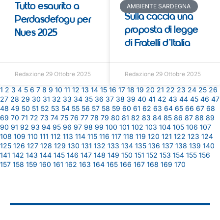
Tutto esaurito a
AMBIENTE SARDEGNA
Sulla caccia una
Perdasdefogu per
proposta di legge
Nues 2025
di Fratelli d’Italia
Redazione
29 Ottobre 2025
Redazione
29 Ottobre 2025
1
2
3
4
5
6
7
8
9
10
11
12
13
14
15
16
17
18
19
20
21
22
23
24
25
26
27
28
29
30
31
32
33
34
35
36
37
38
39
40
41
42
43
44
45
46
47
48
49
50
51
52
53
54
55
56
57
58
59
60
61
62
63
64
65
66
67
68
69
70
71
72
73
74
75
76
77
78
79
80
81
82
83
84
85
86
87
88
89
90
91
92
93
94
95
96
97
98
99
100
101
102
103
104
105
106
107
108
109
110
111
112
113
114
115
116
117
118
119
120
121
122
123
124
125
126
127
128
129
130
131
132
133
134
135
136
137
138
139
140
141
142
143
144
145
146
147
148
149
150
151
152
153
154
155
156
157
158
159
160
161
162
163
164
165
166
167
168
169
170