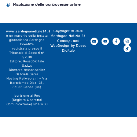
Risoluzione delle controversie online
www.sardegnanotizie24.it
Copyright © 2026
è un marchio della testata
Sardegna Notizie 24
giornalistica
Sardegna
Concept and
Eventi24
WebDesign by
Rosso
registrata presso il
Digitale
Tribunale di Sassari n°
1/2018
Editore:
RossoDigitale
S.r.L.s
Direttore responsabile:
Gabriele Serra
Hosting Keliweb s.r.l – Via
Bartolomeo Diaz, 35,
87036 Rende (CS)
Iscrizione al Roc
(Registro Operatori
Comunicazione) N°43780