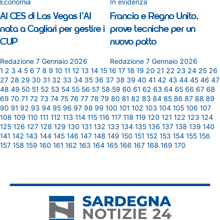
Economia
In evidenza
Al CES di Las Vegas l’AI
Francia e Regno Unito,
nata a Cagliari per gestire i
prove tecniche per un
CUP
nuovo patto
Redazione
7 Gennaio 2026
Redazione
7 Gennaio 2026
1
2
3
4
5
6
7
8
9
10
11
12
13
14
15
16
17
18
19
20
21
22
23
24
25
26
27
28
29
30
31
32
33
34
35
36
37
38
39
40
41
42
43
44
45
46
47
48
49
50
51
52
53
54
55
56
57
58
59
60
61
62
63
64
65
66
67
68
69
70
71
72
73
74
75
76
77
78
79
80
81
82
83
84
85
86
87
88
89
90
91
92
93
94
95
96
97
98
99
100
101
102
103
104
105
106
107
108
109
110
111
112
113
114
115
116
117
118
119
120
121
122
123
124
125
126
127
128
129
130
131
132
133
134
135
136
137
138
139
140
141
142
143
144
145
146
147
148
149
150
151
152
153
154
155
156
157
158
159
160
161
162
163
164
165
166
167
168
169
170