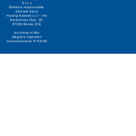
S.r.L.s
Direttore responsabile:
Gabriele Serra
Hosting Keliweb s.r.l – Via
Bartolomeo Diaz, 35,
87036 Rende (CS)
Iscrizione al Roc
(Registro Operatori
Comunicazione) N°43780