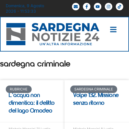
Domenica, 9 Agosto
2026 - 11:53:34
sardegna criminale
RUBRICHE
SARDEGNA CRIMINALE
L’acqua non
Volpe 132. Missione
dimentica: il delitto
senza ritorno
del lago Omodeo
Michela Mancini
21 Luglio
Michela Mancini
8 Luglio