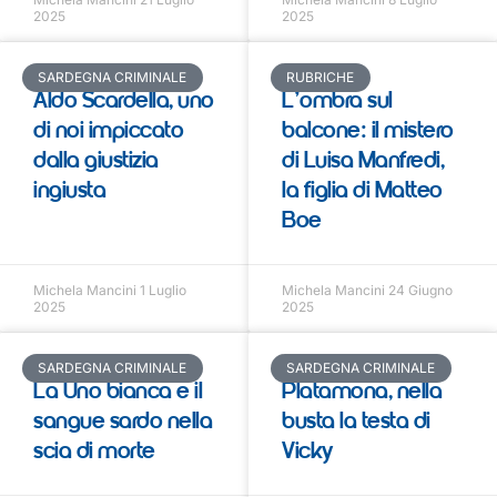
2025
2025
SARDEGNA CRIMINALE
RUBRICHE
Aldo Scardella, uno
L’ombra sul
di noi impiccato
balcone: il mistero
dalla giustizia
di Luisa Manfredi,
ingiusta
la figlia di Matteo
Boe
Michela Mancini
1 Luglio
Michela Mancini
24 Giugno
2025
2025
SARDEGNA CRIMINALE
SARDEGNA CRIMINALE
La Uno bianca e il
Platamona, nella
sangue sardo nella
busta la testa di
scia di morte
Vicky