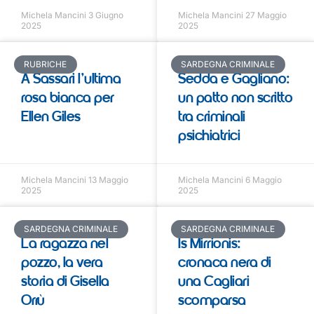
Michela Mancini
3 Giugno
Michela Mancini
27 Maggio
2025
2025
RUBRICHE
SARDEGNA CRIMINALE
A Sassari l’ultima
Sedda e Gagliano:
rosa bianca per
un patto non scritto
Ellen Giles
tra criminali
psichiatrici
Michela Mancini
13 Maggio
Michela Mancini
6 Maggio
2025
2025
SARDEGNA CRIMINALE
SARDEGNA CRIMINALE
La ragazza nel
Is Mirrionis:
pozzo, la vera
cronaca nera di
storia di Gisella
una Cagliari
Orrù
scomparsa