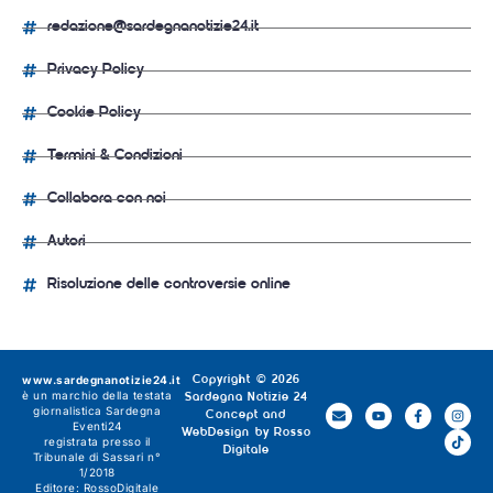
redazione@sardegnanotizie24.it
Privacy Policy
Cookie Policy
Termini & Condizioni
Collabora con noi
Autori
Risoluzione delle controversie online
www.sardegnanotizie24.it
Copyright © 2026
è un marchio della testata
Sardegna Notizie 24
giornalistica
Sardegna
Concept and
Eventi24
WebDesign by
Rosso
registrata presso il
Digitale
Tribunale di Sassari n°
1/2018
Editore:
RossoDigitale