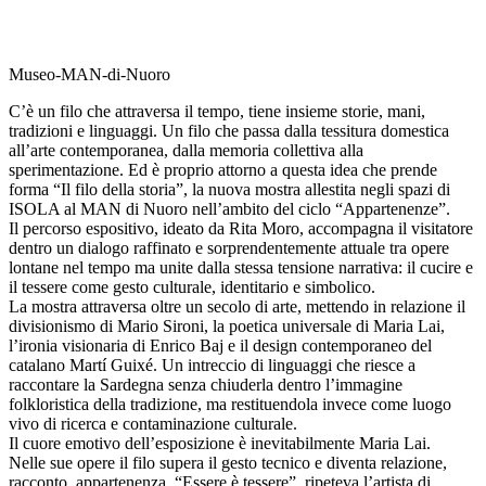
Museo-MAN-di-Nuoro
C’è un filo che attraversa il tempo, tiene insieme storie, mani,
tradizioni e linguaggi. Un filo che passa dalla tessitura domestica
all’arte contemporanea, dalla memoria collettiva alla
sperimentazione. Ed è proprio attorno a questa idea che prende
forma “Il filo della storia”, la nuova mostra allestita negli spazi di
ISOLA al MAN di Nuoro nell’ambito del ciclo “Appartenenze”.
Il percorso espositivo, ideato da Rita Moro, accompagna il visitatore
dentro un dialogo raffinato e sorprendentemente attuale tra opere
lontane nel tempo ma unite dalla stessa tensione narrativa: il cucire e
il tessere come gesto culturale, identitario e simbolico.
La mostra attraversa oltre un secolo di arte, mettendo in relazione il
divisionismo di Mario Sironi, la poetica universale di Maria Lai,
l’ironia visionaria di Enrico Baj e il design contemporaneo del
catalano Martí Guixé. Un intreccio di linguaggi che riesce a
raccontare la Sardegna senza chiuderla dentro l’immagine
folkloristica della tradizione, ma restituendola invece come luogo
vivo di ricerca e contaminazione culturale.
Il cuore emotivo dell’esposizione è inevitabilmente Maria Lai.
Nelle sue opere il filo supera il gesto tecnico e diventa relazione,
racconto, appartenenza. “Essere è tessere”, ripeteva l’artista di