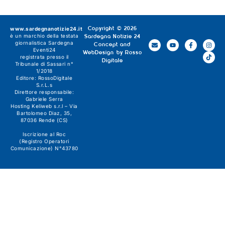
www.sardegnanotizie24.it
Copyright © 2026
è un marchio della testata
Sardegna Notizie 24
giornalistica
Sardegna
Concept and
Eventi24
WebDesign by
Rosso
registrata presso il
Digitale
Tribunale di Sassari n°
1/2018
Editore:
RossoDigitale
S.r.L.s
Direttore responsabile:
Gabriele Serra
Hosting Keliweb s.r.l – Via
Bartolomeo Diaz, 35,
87036 Rende (CS)
Iscrizione al Roc
(Registro Operatori
Comunicazione) N°43780