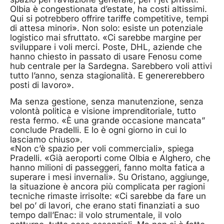
Olbia è congestionata d’estate, ha costi altissimi.
Qui si potrebbero offrire tariffe competitive, tempi
di attesa minori». Non solo: esiste un potenziale
logistico mai sfruttato. «Ci sarebbe margine per
sviluppare i voli merci. Poste, DHL, aziende che
hanno chiesto in passato di usare Fenosu come
hub centrale per la Sardegna. Sarebbero voli attivi
tutto l’anno, senza stagionalità. E genererebbero
posti di lavoro».
Ma senza gestione, senza manutenzione, senza
volontà politica e visione imprenditoriale, tutto
resta fermo. «È una grande occasione mancata”
conclude Pradelli. E lo è ogni giorno in cui lo
lasciamo chiuso».
«Non c’è spazio per voli commerciali», spiega
Pradelli. «Già aeroporti come Olbia e Alghero, che
hanno milioni di passeggeri, fanno molta fatica a
superare i mesi invernali». Su Oristano, aggiunge,
la situazione è ancora più complicata per ragioni
tecniche rimaste irrisolte: «Ci sarebbe da fare un
bel po’ di lavori, che erano stati finanziati a suo
tempo dall’Enac: il volo strumentale, il volo