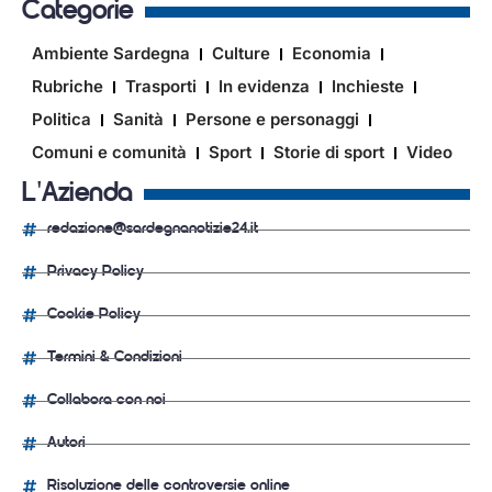
Categorie
Ambiente Sardegna
Culture
Economia
Rubriche
Trasporti
In evidenza
Inchieste
Politica
Sanità
Persone e personaggi
Comuni e comunità
Sport
Storie di sport
Video
L'Azienda
redazione@sardegnanotizie24.it
Privacy Policy
Cookie Policy
Termini & Condizioni
Collabora con noi
Autori
Risoluzione delle controversie online