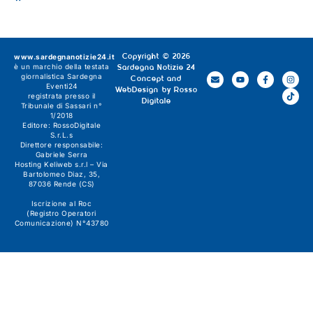
www.sardegnanotizie24.it
Copyright © 2026
è un marchio della testata
Sardegna Notizie 24
giornalistica
Sardegna
Concept and
Eventi24
WebDesign by
Rosso
registrata presso il
Digitale
Tribunale di Sassari n°
1/2018
Editore:
RossoDigitale
S.r.L.s
Direttore responsabile:
Gabriele Serra
Hosting Keliweb s.r.l – Via
Bartolomeo Diaz, 35,
87036 Rende (CS)
Iscrizione al Roc
(Registro Operatori
Comunicazione) N°43780