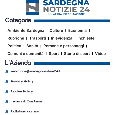
Categorie
Ambiente Sardegna
Culture
Economia
Rubriche
Trasporti
In evidenza
Inchieste
Politica
Sanità
Persone e personaggi
Comuni e comunità
Sport
Storie di sport
Video
L'Azienda
redazione@sardegnanotizie24.it
Privacy Policy
Cookie Policy
Termini & Condizioni
Collabora con noi