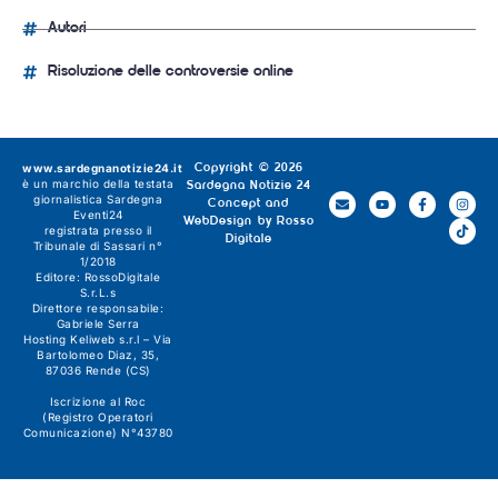
Autori
Risoluzione delle controversie online
www.sardegnanotizie24.it
Copyright © 2026
è un marchio della testata
Sardegna Notizie 24
giornalistica
Sardegna
Concept and
Eventi24
WebDesign by
Rosso
registrata presso il
Digitale
Tribunale di Sassari n°
1/2018
Editore:
RossoDigitale
S.r.L.s
Direttore responsabile:
Gabriele Serra
Hosting Keliweb s.r.l – Via
Bartolomeo Diaz, 35,
87036 Rende (CS)
Iscrizione al Roc
(Registro Operatori
Comunicazione) N°43780