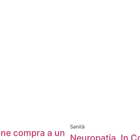
Sanità
one compra a un
Neuropatia. In C