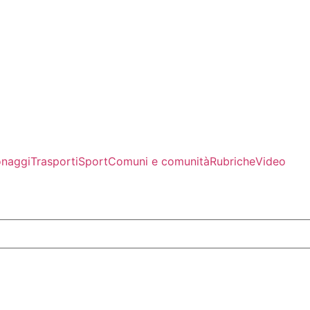
onaggi
Trasporti
Sport
Comuni e comunità
Rubriche
Video